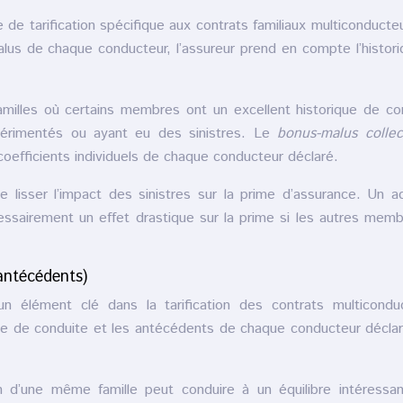
e de tarification spécifique aux contrats familiaux multiconducte
alus de chaque conducteur, l’assureur prend en compte l’histor
illes où certains membres ont un excellent historique de co
périmentés ou ayant eu des sinistres. Le
bonus-malus collec
oefficients individuels de chaque conducteur déclaré.
 lisser l’impact des sinistres sur la prime d’assurance. Un a
essairement un effet drastique sur la prime si les autres mem
 antécédents)
un élément clé dans la tarification des contrats multicondu
nce de conduite et les antécédents de chaque conducteur décla
 d’une même famille peut conduire à un équilibre intéressa