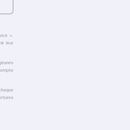
vice ».
ir leur
 jeunes
 compte
 chaque
ertures