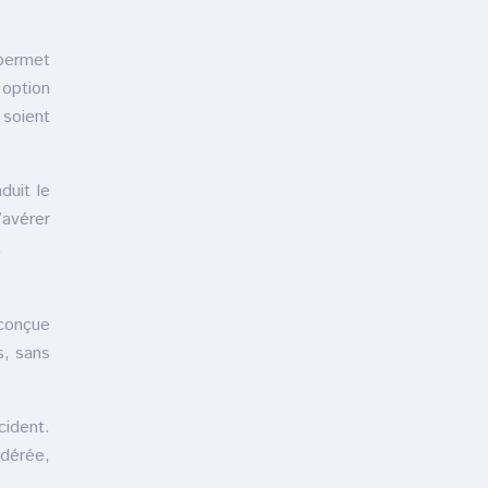
permet
 option
soient
duit le
avérer
.
 conçue
s, sans
cident.
odérée,