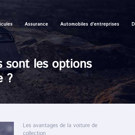
icules
Assurance
Automobiles d’entreprises
D
 sont les options
e ?
Les avantages de la voiture de
collection