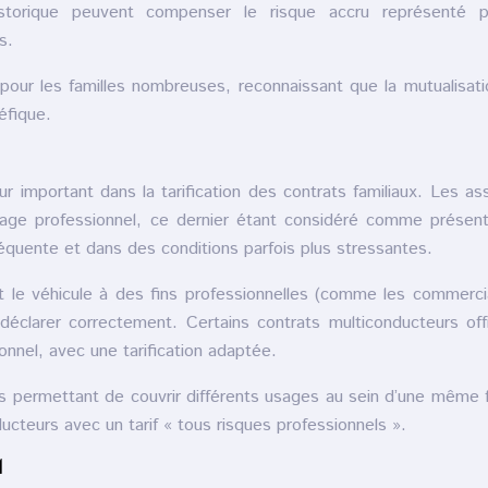
torique peuvent compenser le risque accru représenté p
s.
pour les familles nombreuses, reconnaissant que la mutualisat
éfique.
ur important dans la tarification des contrats familiaux. Les as
usage professionnel, ce dernier étant considéré comme présen
 fréquente et dans des conditions parfois plus stressantes.
nt le véhicule à des fins professionnelles (comme les commerc
le déclarer correctement. Certains contrats multiconducteurs off
onnel, avec une tarification adaptée.
les permettant de couvrir différents usages au sein d’une même f
cteurs avec un tarif « tous risques professionnels ».
l