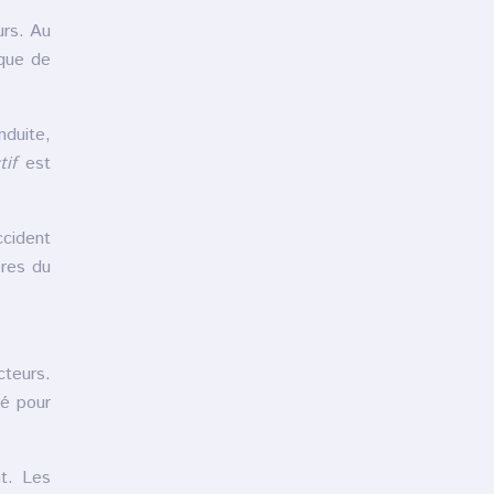
urs. Au
ique de
nduite,
tif
est
ccident
bres du
cteurs.
ré pour
nt. Les