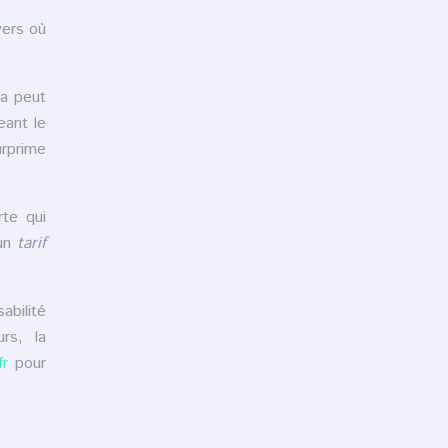
yers où
la peut
eant le
urprime
rte qui
’un
tarif
abilité
rs, la
fr
pour