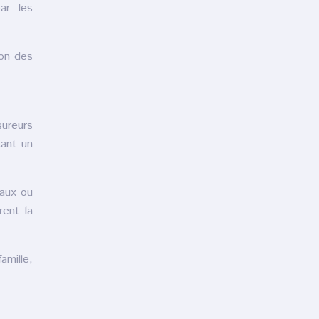
ar les
ion des
sureurs
tant un
iaux ou
rent la
amille,