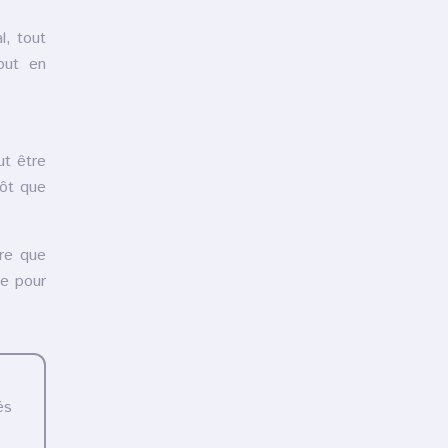
l, tout
out en
ut être
tôt que
tre que
ue pour
és