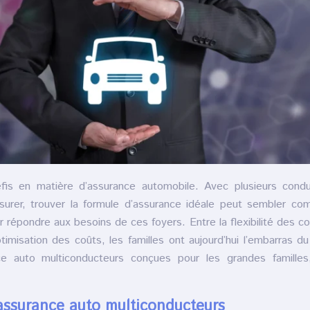
fis en matière d’assurance automobile. Avec plusieurs condu
ssurer, trouver la formule d’assurance idéale peut sembler co
répondre aux besoins de ces foyers. Entre la flexibilité des co
timisation des coûts, les familles ont aujourd’hui l’embarras du
ce auto multiconducteurs conçues pour les grandes familles,
assurance auto multiconducteurs